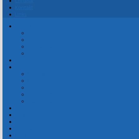
Chronik
Kontakt
Links
Aktuell
Luftgewehr
Luftpistole
Kleinkaliber
Freischießen
Termine
Ergebnislisten
Luftgewehr
Luftpistole
Kleinkaliber
Feuerpistole
Freischießen
Schützenheim
Vorstand
Chronik
Kontakt
Links