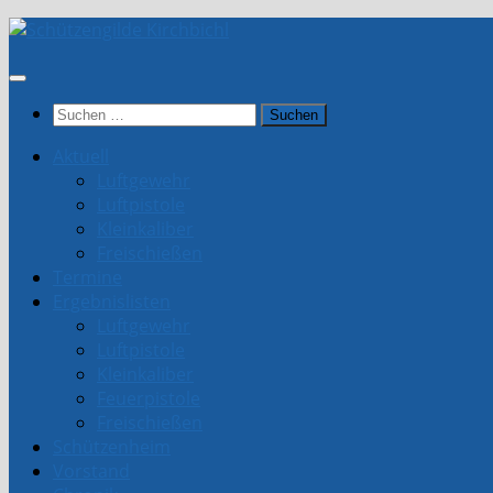
Unter
dem
Inhalt
Suchen
nach:
Aktuell
Luftgewehr
Luftpistole
Kleinkaliber
Freischießen
Termine
Ergebnislisten
Luftgewehr
Luftpistole
Kleinkaliber
Feuerpistole
Freischießen
Schützenheim
Vorstand