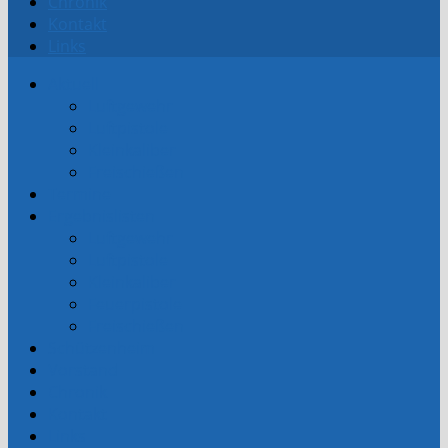
Chronik
Kontakt
Links
Aktuell
Luftgewehr
Luftpistole
Kleinkaliber
Freischießen
Termine
Ergebnislisten
Luftgewehr
Luftpistole
Kleinkaliber
Feuerpistole
Freischießen
Schützenheim
Vorstand
Chronik
Kontakt
Links