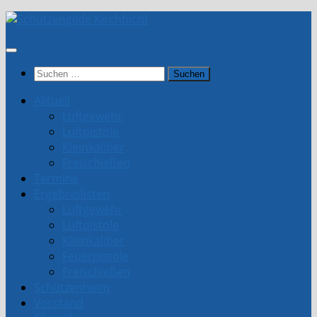
Unter
dem
Inhalt
Suchen
nach:
Aktuell
Luftgewehr
Luftpistole
Kleinkaliber
Freischießen
Termine
Ergebnislisten
Luftgewehr
Luftpistole
Kleinkaliber
Feuerpistole
Freischießen
Schützenheim
Vorstand