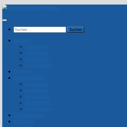
Unter
dem
Inhalt
Suchen
nach:
Aktuell
Luftgewehr
Luftpistole
Kleinkaliber
Freischießen
Termine
Ergebnislisten
Luftgewehr
Luftpistole
Kleinkaliber
Feuerpistole
Freischießen
Schützenheim
Vorstand