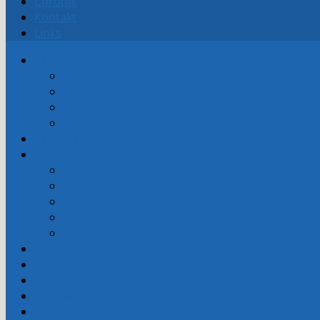
Chronik
Kontakt
Links
Aktuell
Luftgewehr
Luftpistole
Kleinkaliber
Freischießen
Termine
Ergebnislisten
Luftgewehr
Luftpistole
Kleinkaliber
Feuerpistole
Freischießen
Schützenheim
Vorstand
Chronik
Kontakt
Links