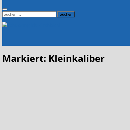
Suchen
nach:
Markiert:
Kleinkaliber
Aktuelles
/
Kleinkaliber
18. September 2022
Landesmeisterschaft 100m KK – 20