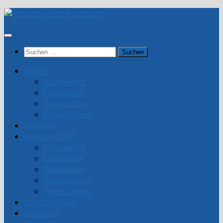
Unter
dem
Inhalt
Suchen
nach:
Aktuell
Luftgewehr
Luftpistole
Kleinkaliber
Freischießen
Termine
Ergebnislisten
Luftgewehr
Luftpistole
Kleinkaliber
Feuerpistole
Freischießen
Schützenheim
Vorstand