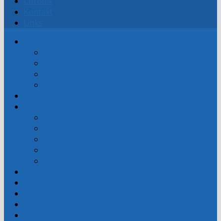
Chronik
Kontakt
Links
Aktuell
Luftgewehr
Luftpistole
Kleinkaliber
Freischießen
Termine
Ergebnislisten
Luftgewehr
Luftpistole
Kleinkaliber
Feuerpistole
Freischießen
Schützenheim
Vorstand
Chronik
Kontakt
Links