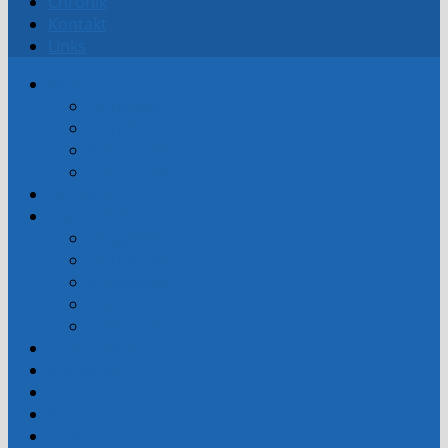
Chronik
Kontakt
Links
Aktuell
Luftgewehr
Luftpistole
Kleinkaliber
Freischießen
Termine
Ergebnislisten
Luftgewehr
Luftpistole
Kleinkaliber
Feuerpistole
Freischießen
Schützenheim
Vorstand
Chronik
Kontakt
Links