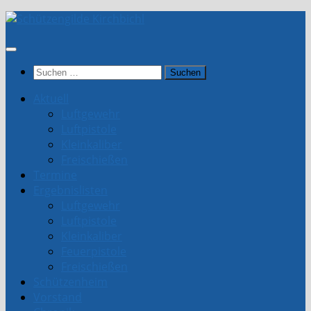
Unter
dem
Inhalt
Suchen
nach:
Aktuell
Luftgewehr
Luftpistole
Kleinkaliber
Freischießen
Termine
Ergebnislisten
Luftgewehr
Luftpistole
Kleinkaliber
Feuerpistole
Freischießen
Schützenheim
Vorstand