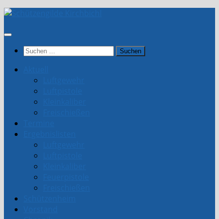
Unter
dem
Inhalt
Suchen
nach:
Aktuell
Luftgewehr
Luftpistole
Kleinkaliber
Freischießen
Termine
Ergebnislisten
Luftgewehr
Luftpistole
Kleinkaliber
Feuerpistole
Freischießen
Schützenheim
Vorstand