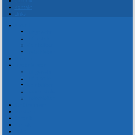
Chronik
Kontakt
Links
Aktuell
Luftgewehr
Luftpistole
Kleinkaliber
Freischießen
Termine
Ergebnislisten
Luftgewehr
Luftpistole
Kleinkaliber
Feuerpistole
Freischießen
Schützenheim
Vorstand
Chronik
Kontakt
Links