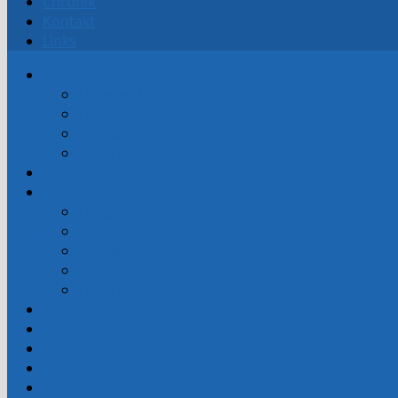
Chronik
Kontakt
Links
Aktuell
Luftgewehr
Luftpistole
Kleinkaliber
Freischießen
Termine
Ergebnislisten
Luftgewehr
Luftpistole
Kleinkaliber
Feuerpistole
Freischießen
Schützenheim
Vorstand
Chronik
Kontakt
Links