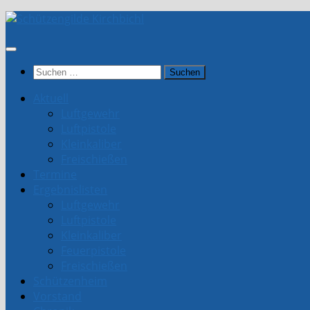
Unter
dem
Inhalt
Suchen
nach:
Aktuell
Luftgewehr
Luftpistole
Kleinkaliber
Freischießen
Termine
Ergebnislisten
Luftgewehr
Luftpistole
Kleinkaliber
Feuerpistole
Freischießen
Schützenheim
Vorstand