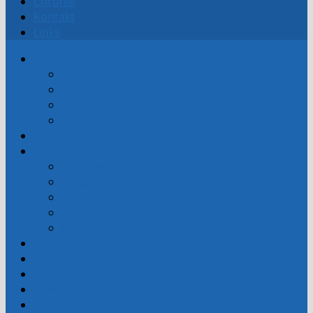
Chronik
Kontakt
Links
Aktuell
Luftgewehr
Luftpistole
Kleinkaliber
Freischießen
Termine
Ergebnislisten
Luftgewehr
Luftpistole
Kleinkaliber
Feuerpistole
Freischießen
Schützenheim
Vorstand
Chronik
Kontakt
Links