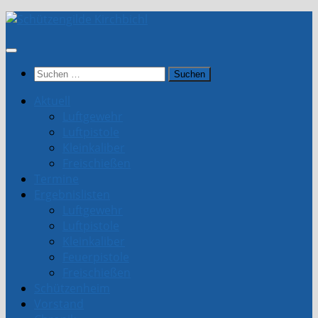
Unter
dem
Inhalt
Suchen
nach:
Aktuell
Luftgewehr
Luftpistole
Kleinkaliber
Freischießen
Termine
Ergebnislisten
Luftgewehr
Luftpistole
Kleinkaliber
Feuerpistole
Freischießen
Schützenheim
Vorstand