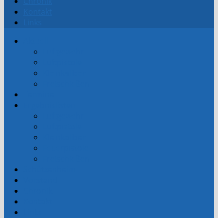
Chronik
Kontakt
Links
Aktuell
Luftgewehr
Luftpistole
Kleinkaliber
Freischießen
Termine
Ergebnislisten
Luftgewehr
Luftpistole
Kleinkaliber
Feuerpistole
Freischießen
Schützenheim
Vorstand
Chronik
Kontakt
Links