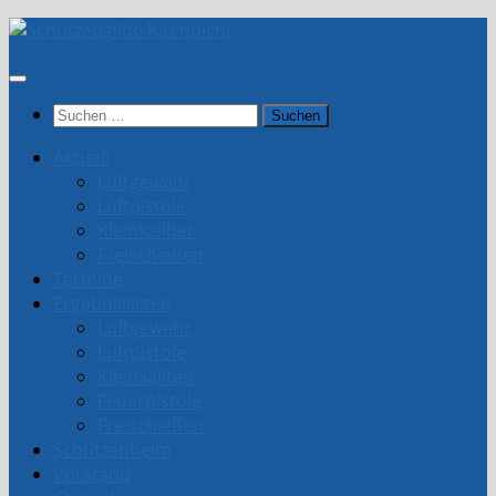
Unter
dem
Inhalt
Suchen
nach:
Aktuell
Luftgewehr
Luftpistole
Kleinkaliber
Freischießen
Termine
Ergebnislisten
Luftgewehr
Luftpistole
Kleinkaliber
Feuerpistole
Freischießen
Schützenheim
Vorstand