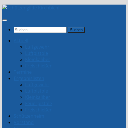
Unter
dem
Inhalt
Suchen
nach:
Aktuell
Luftgewehr
Luftpistole
Kleinkaliber
Freischießen
Termine
Ergebnislisten
Luftgewehr
Luftpistole
Kleinkaliber
Feuerpistole
Freischießen
Schützenheim
Vorstand