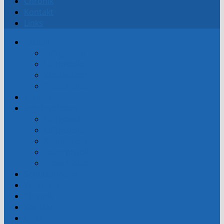
Chronik
Kontakt
Links
Aktuell
Luftgewehr
Luftpistole
Kleinkaliber
Freischießen
Termine
Ergebnislisten
Luftgewehr
Luftpistole
Kleinkaliber
Feuerpistole
Freischießen
Schützenheim
Vorstand
Chronik
Kontakt
Links