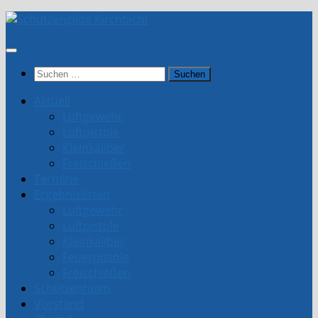
Unter
dem
Inhalt
Suchen
nach:
Aktuell
Luftgewehr
Luftpistole
Kleinkaliber
Freischießen
Termine
Ergebnislisten
Luftgewehr
Luftpistole
Kleinkaliber
Feuerpistole
Freischießen
Schützenheim
Vorstand