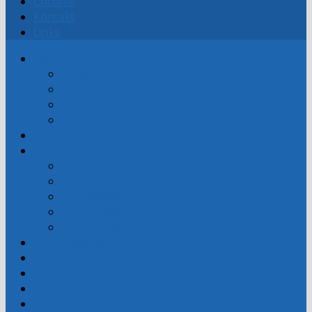
Chronik
Kontakt
Links
Aktuell
Luftgewehr
Luftpistole
Kleinkaliber
Freischießen
Termine
Ergebnislisten
Luftgewehr
Luftpistole
Kleinkaliber
Feuerpistole
Freischießen
Schützenheim
Vorstand
Chronik
Kontakt
Links