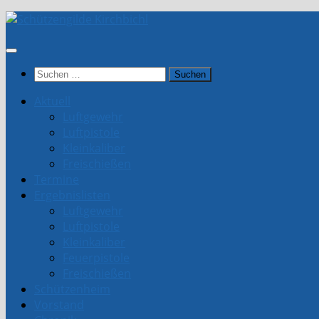
Unter
dem
Inhalt
Suchen
nach:
Aktuell
Luftgewehr
Luftpistole
Kleinkaliber
Freischießen
Termine
Ergebnislisten
Luftgewehr
Luftpistole
Kleinkaliber
Feuerpistole
Freischießen
Schützenheim
Vorstand