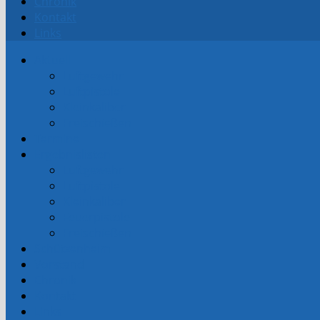
Chronik
Kontakt
Links
Aktuell
Luftgewehr
Luftpistole
Kleinkaliber
Freischießen
Termine
Ergebnislisten
Luftgewehr
Luftpistole
Kleinkaliber
Feuerpistole
Freischießen
Schützenheim
Vorstand
Chronik
Kontakt
Links