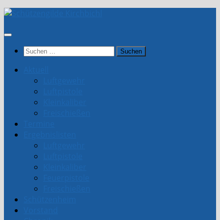
Unter
dem
Inhalt
Suchen
nach:
Aktuell
Luftgewehr
Luftpistole
Kleinkaliber
Freischießen
Termine
Ergebnislisten
Luftgewehr
Luftpistole
Kleinkaliber
Feuerpistole
Freischießen
Schützenheim
Vorstand