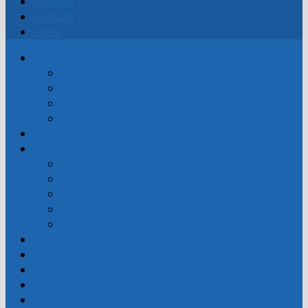
Chronik
Kontakt
Links
Aktuell
Luftgewehr
Luftpistole
Kleinkaliber
Freischießen
Termine
Ergebnislisten
Luftgewehr
Luftpistole
Kleinkaliber
Feuerpistole
Freischießen
Schützenheim
Vorstand
Chronik
Kontakt
Links